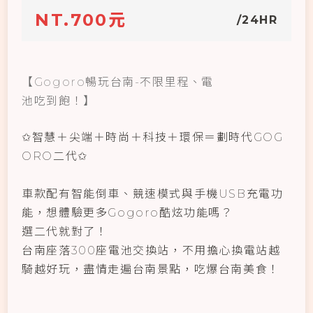
NT.700元
/24HR
【Gogoro暢玩台南-不限里程、電
池吃到飽！】
✩智慧＋尖端＋時尚＋科技＋環保＝劃時代GOG
ORO二代✩
車款配有智能倒車、競速模式與手機USB充電功
能，想體驗更多Gogoro酷炫功能嗎？
選二代就對了！
台南座落300座電池交換站，不用擔心換電站越
騎越好玩，盡情走遍台南景點，吃爆台南美食！