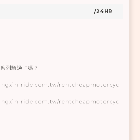
/24HR
戰系列騎過了嗎？
ongxin-ride.com.tw/rentcheapmotorcycl
ongxin-ride.com.tw/rentcheapmotorcycl