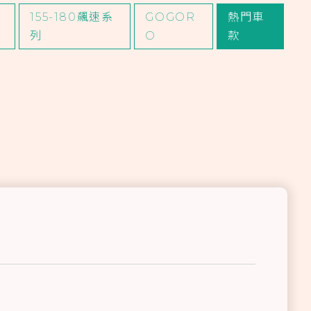
155-180飆速系
GOGOR
熱門車
列
O
款