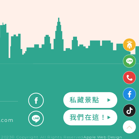
私藏景點
▶
我們在這！
▶
.com
Apple Web Design
2023© Copyright All Rights Reserved